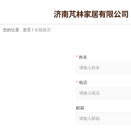
您的位置 : 首页
/
在线留言
*
姓名
*
电话
邮箱